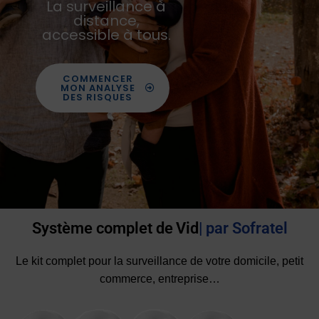
La surveillance à
distance,
accessible à tous.
COMMENCER
MON ANALYSE
DES RISQUES
Système complet de
VidéoSurveillan
par Sofratel
Le kit complet pour la surveillance de votre domicile, petit
commerce, entreprise…